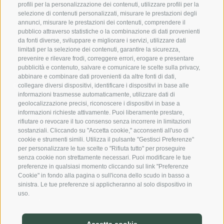
profili per la personalizzazione dei contenuti, utilizzare profili per la
selezione di contenuti personalizzati, misurare le prestazioni degli
annunci, misurare le prestazioni dei contenuti, comprendere il
pubblico attraverso statistiche o la combinazione di dati provenienti
da fonti diverse, sviluppare e migliorare i servizi, utilizzare dati
limitati per la selezione dei contenuti, garantire la sicurezza,
prevenire e rilevare frodi, correggere errori, erogare e presentare
pubblicità e contenuto, salvare e comunicare le scelte sulla privacy,
abbinare e combinare dati provenienti da altre fonti di dati,
Casa Fellin Stuefer Srl
collegare diversi dispositivi, identificare i dispositivi in base alle
informazioni trasmesse automaticamente, utilizzare dati di
Città Nuova Nr. 45
geolocalizzazione precisi, riconoscere i dispositivi in base a
I-39049 Vipiteno (BZ)
informazioni richieste attivamente. Puoi liberamente prestare,
rifiutare o revocare il tuo consenso senza incorrere in limitazioni
IT02731040214
sostanziali. Cliccando su "Accetta cookie," acconsenti all'uso di
Tel.:
+39 0472 310 466
cookie e strumenti simili. Utilizza il pulsante "Gestisci Preferenze"
per personalizzare le tue scelte o "Rifiuta tutto" per proseguire
info@casafellin.com
senza cookie non strettamente necessari. Puoi modificare le tue
preferenze in qualsiasi momento cliccando sul link "Preferenze
Note legali
Cookie" in fondo alla pagina o sull'icona dello scudo in basso a
Cookie Policy
sinistra. Le tue preferenze si applicheranno al solo dispositivo in
uso.
Privacy
Preferenze Cookies