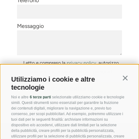
Telefono
Messaggio
Letto e compreso la
privacy policy
, autorizzo
il Titolare al trattamento dei dati personali
Utilizziamo i cookie e altre
Continu
tecnologie
Noi e altre
6 terze parti
selezionate utilizziamo cookie e tecnologie
simili. Questi strumenti sono essenziali per garantire la fruizione
*= campi obbligatori
dei contenuti digitali, migliorare la navigazione e, previo tuo
consenso, per scopi pubblicitari. Ad esempio, potremmo utilizzare i
tuoi dati per le seguenti finalità: archiviare informazioni su
dispositivo e/o accedervi, utilizzare dati limitati per la selezione
della pubblicità, creare profili per la pubblicità personalizzata,
utilizzare profili per la selezione di pubblicità personalizzata, creare