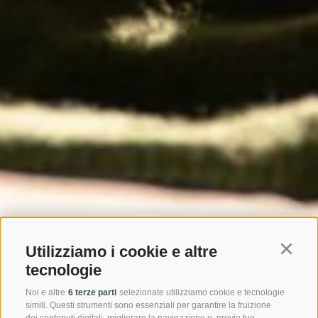
Utilizziamo i cookie e altre
Continu
tecnologie
Noi e altre
6 terze parti
selezionate utilizziamo cookie e tecnologie
simili. Questi strumenti sono essenziali per garantire la fruizione