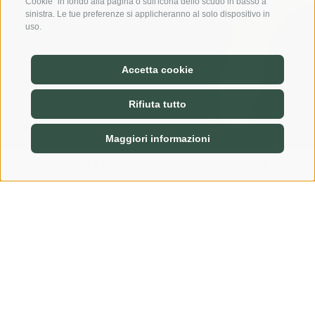
Cookie" in fondo alla pagina o sull'icona dello scudo in basso a
sinistra. Le tue preferenze si applicheranno al solo dispositivo in
uso.
Accetta cookie
Rifiuta tutto
Maggiori informazioni
PRENOTARE
RICHIESTA
Home
La Casa
RITORNO AL
FUTURO