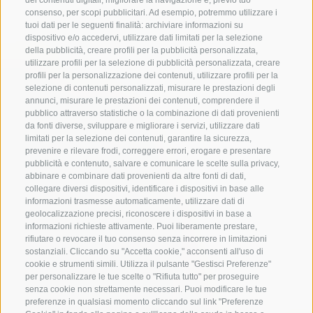
dei contenuti digitali, migliorare la navigazione e, previo tuo
consenso, per scopi pubblicitari. Ad esempio, potremmo utilizzare i
tuoi dati per le seguenti finalità: archiviare informazioni su
dispositivo e/o accedervi, utilizzare dati limitati per la selezione
della pubblicità, creare profili per la pubblicità personalizzata,
utilizzare profili per la selezione di pubblicità personalizzata, creare
profili per la personalizzazione dei contenuti, utilizzare profili per la
selezione di contenuti personalizzati, misurare le prestazioni degli
annunci, misurare le prestazioni dei contenuti, comprendere il
pubblico attraverso statistiche o la combinazione di dati provenienti
da fonti diverse, sviluppare e migliorare i servizi, utilizzare dati
limitati per la selezione dei contenuti, garantire la sicurezza,
prevenire e rilevare frodi, correggere errori, erogare e presentare
pubblicità e contenuto, salvare e comunicare le scelte sulla privacy,
abbinare e combinare dati provenienti da altre fonti di dati,
collegare diversi dispositivi, identificare i dispositivi in base alle
informazioni trasmesse automaticamente, utilizzare dati di
geolocalizzazione precisi, riconoscere i dispositivi in base a
informazioni richieste attivamente. Puoi liberamente prestare,
rifiutare o revocare il tuo consenso senza incorrere in limitazioni
sostanziali. Cliccando su "Accetta cookie," acconsenti all'uso di
cookie e strumenti simili. Utilizza il pulsante "Gestisci Preferenze"
per personalizzare le tue scelte o "Rifiuta tutto" per proseguire
senza cookie non strettamente necessari. Puoi modificare le tue
preferenze in qualsiasi momento cliccando sul link "Preferenze