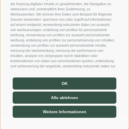
Casa Fellin Stuefer Gmbh
die Nutzung digitaler Inhalte zu gewährleisten, die Navigation zu
verbessern und, vorbehaltlich Ihrer Zustimmung, zu
Neustadt Nr. 45
Werbezwecken. Wir können Ihre Daten zum Beispiel für folgende
I-39049 Sterzing (BZ)
Zwecke verwenden: speichern von oder zugriff auf informationen
auf einem endgerät, verwendung reduzierter daten zur auswahl
IT02731040214
von werbeanzeigen, erstellung von profilen für personalisierte
Tel.:
+39 0472 310 466
werbung, verwendung von profilen zur auswahl personalisierter
werbung, erstellung von profilen zur personalisierung von inhalten,
info@casafellin.com
verwendung von profilen zur auswahl personalisierter inhalte,
messung der werbeleistung, messung der performance von
Impressum
inhalten, analyse von zielgruppen durch statistiken oder
Cookie-Richtlinie
kombinationen von daten aus verschiedenen quellen, entwicklung
und verbesserung der angebote, verwendung reduzierter daten zur
Privacy
auswahl von inhalten, gewährleistung der sicherheit, verhinderung
Cookie Präferenzen
und aufdeckung von betrug und fehlerbehebung, bereitstellung
und anzeige von werbung und inhalten, ihre entscheidungen zum
Instagram
OK
datenschutz speichern und übermitteln, abgleichung und
kombination von daten aus unterschiedlichen quellen, verknüpfung
Alle ablehnen
verschiedener endgeräte, identifikation von endgeräten anhand
automatisch übermittelter informationen, verwendung genauer
standortdaten, geräte anhand von aktiv angeforderten
created with passion by
Weitere Informationen
informationen identifizieren. Es steht Ihnen frei, Ihre Zustimmung zu
erteilen, zu verweigern oder zu widerrufen, ohne dass dies zu
BUCHEN
ANFRAGEN
wesentlichen Einschränkungen führt. Wenn Sie auf „Cookies
akzeptieren" klicken, erklären Sie sich mit der Verwendung von