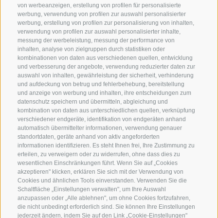
von werbeanzeigen, erstellung von profilen für personalisierte
werbung, verwendung von profilen zur auswahl personalisierter
werbung, erstellung von profilen zur personalisierung von inhalten,
verwendung von profilen zur auswahl personalisierter inhalte,
messung der werbeleistung, messung der performance von
inhalten, analyse von zielgruppen durch statistiken oder
kombinationen von daten aus verschiedenen quellen, entwicklung
und verbesserung der angebote, verwendung reduzierter daten zur
auswahl von inhalten, gewährleistung der sicherheit, verhinderung
und aufdeckung von betrug und fehlerbehebung, bereitstellung
und anzeige von werbung und inhalten, ihre entscheidungen zum
datenschutz speichern und übermitteln, abgleichung und
kombination von daten aus unterschiedlichen quellen, verknüpfung
verschiedener endgeräte, identifikation von endgeräten anhand
Casa Fellin Stuefer Gmbh
automatisch übermittelter informationen, verwendung genauer
standortdaten, geräte anhand von aktiv angeforderten
Neustadt Nr. 45
informationen identifizieren. Es steht Ihnen frei, Ihre Zustimmung zu
I-39049 Sterzing (BZ)
erteilen, zu verweigern oder zu widerrufen, ohne dass dies zu
wesentlichen Einschränkungen führt. Wenn Sie auf „Cookies
IT02731040214
akzeptieren" klicken, erklären Sie sich mit der Verwendung von
Tel.:
+39 0472 310 466
Cookies und ähnlichen Tools einverstanden. Verwenden Sie die
Schaltfläche „Einstellungen verwalten", um Ihre Auswahl
info@casafellin.com
anzupassen oder „Alle ablehnen", um ohne Cookies fortzufahren,
die nicht unbedingt erforderlich sind. Sie können Ihre Einstellungen
Impressum
jederzeit ändern, indem Sie auf den Link „Cookie-Einstellungen"