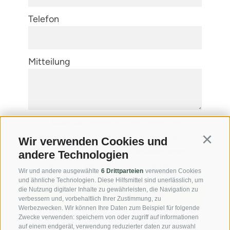
Telefon
Mitteilung
Ich habe die
Datenschutzbestimmungen
gelesen und verstanden und stimme der
Wir verwenden Cookies und
Continu
Verarbeitung meiner personenbezogenen
andere Technologien
Daten durch den Verantwortlichen zu
Wir und andere ausgewählte
6 Drittparteien
verwenden Cookies
und ähnliche Technologien. Diese Hilfsmittel sind unerlässlich, um
die Nutzung digitaler Inhalte zu gewährleisten, die Navigation zu
verbessern und, vorbehaltlich Ihrer Zustimmung, zu
Werbezwecken. Wir können Ihre Daten zum Beispiel für folgende
Zwecke verwenden: speichern von oder zugriff auf informationen
*= Pflichtfelder
auf einem endgerät, verwendung reduzierter daten zur auswahl